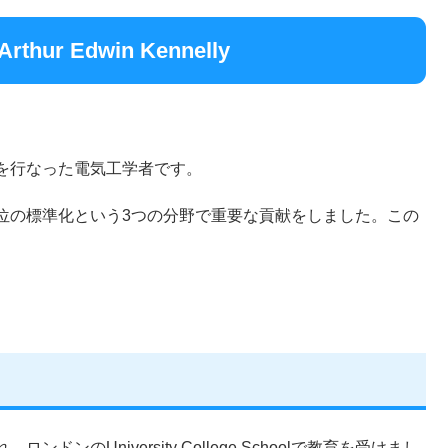
 Edwin Kennelly
を行なった電気工学者です。
位の標準化という3つの分野で重要な貢献をしました。この
のUniversity College Schoolで教育を受けまし