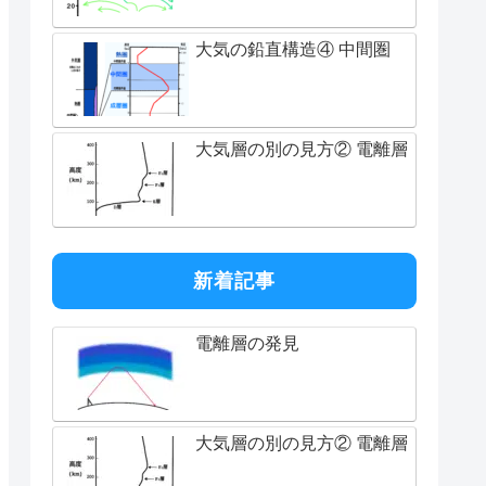
大気の鉛直構造④ 中間圏
大気層の別の見方② 電離層
新着記事
電離層の発見
大気層の別の見方② 電離層