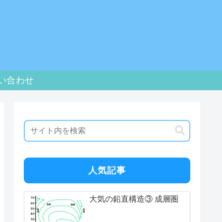
い合わせ
人気記事
大気の鉛直構造③ 成層圏