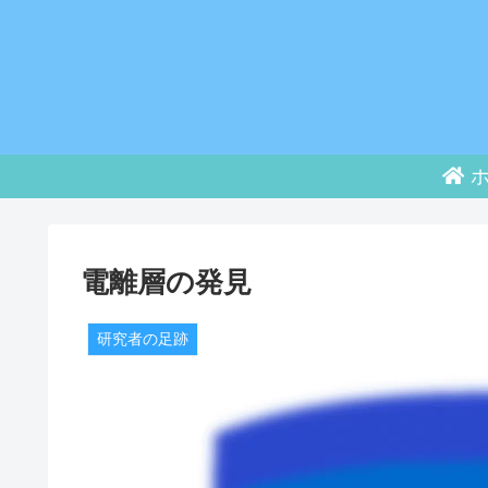
ホ
電離層の発見
研究者の足跡