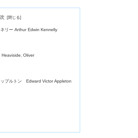
次
rthur Edwin Kennelly
iside, Oliver
ン Edward Victor Appleton